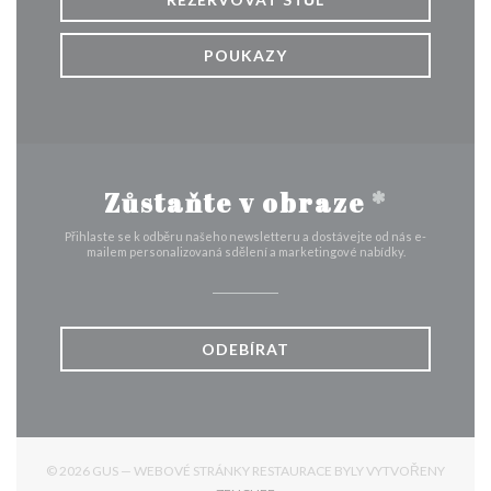
POUKAZY
Zůstaňte v obraze
*
Přihlaste se k odběru našeho newsletteru a dostávejte od nás e-
mailem personalizovaná sdělení a marketingové nabídky.
ODEBÍRAT
© 2026 GUS — WEBOVÉ STRÁNKY RESTAURACE BYLY VYTVOŘENY