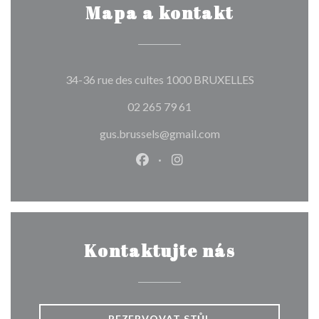
Mapa a kontakt
((otevře se v
34-36 rue des cultes 1000 BRUXELLES
02 265 79 61
gus.brussels@gmail.com
Facebook ((otevře se v novém o
Instagram ((otevře se v n
Kontaktujte nás
REZERVOVAT STŮL