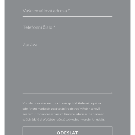
V souladu se zákonem o ochraně spotřebitele máte právo
odmítnout marketingová volání registrací v Robinsonově
seznamu:
robinsonseznam.cz
. Pro více informací o zpracování
vašich údajů si přečtěte naše
zásady ochrany osobních údajů
.