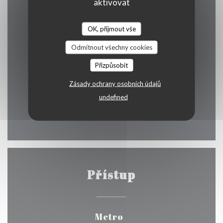
aktivovat
Úterý
12:00 - 13:30
OK, přijmout vše
Odmítnout všechny cookies
St�
-
Pat
12:00 - 13:30
19:00 - 21:00
•
Přizpůsobit
Zásady ochrany osobních údajů
Sob
-
Ned
undefined
Zavřeno
Přístup
Metro