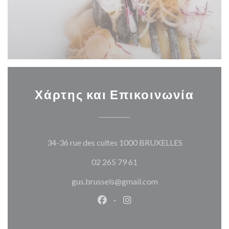
Χάρτης και Επικοινωνία
((ανοίγει σε
34-36 rue des cultes 1000 BRUXELLES
02 265 79 61
gus.brussels@gmail.com
Facebook ((ανοίγει σε νέο παρά
Instagram ((ανοίγει σε νέ