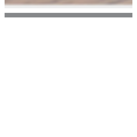
GUS
Bienvenue chez GUS.
Vous avez dit
brassonomie ?
Brassez les arts du brasseur et du gastronome
dans une cuisine bruxelloise, créative et raffinée.
Vous obtiendrez une cuvée GUS aux goûts de
produits frais, de maîtrise culinaire et aux
parfums houblonnés. C’est avec de l’orge dans les
mains, une carte bistro-inspirée et une ambiance
unique que Pierre Baeyens et Jonathan Delhière