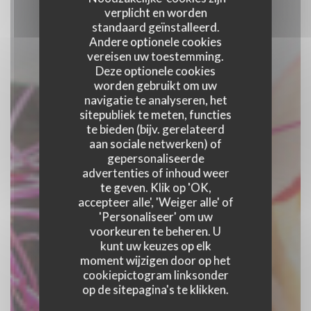
verplicht en worden
standaard geïnstalleerd.
Andere optionele cookies
vereisen uw toestemming.
Deze optionele cookies
worden gebruikt om uw
navigatie te analyseren, het
sitepubliek te meten, functies
te bieden (bijv. gerelateerd
GUS
aan sociale netwerken) of
gepersonaliseerde
advertenties of inhoud weer
BRUSSELSE BRASSERIE
|
BRUXELLES
te geven. Klik op 'OK,
accepteer alle', 'Weiger alle' of
'Personaliseer' om uw
RESERVEER EEN TAFEL
voorkeuren te beheren. U
kunt uw keuzes op elk
moment wijzigen door op het
cookiepictogram linksonder
op de sitepagina's te klikken.