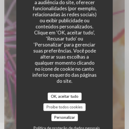
a audiência do site, oferecer
funcionalidades (por exemplo,
relacionadas às redes sociais)
GUS
ou exibir publicidade ou
conteúdos personalizados.
Clique em 'OK, aceitar tudo',
|
BRUXELLES
'Recusar tudo' ou
'Personalizar' para gerenciar
RESERVAR UMA MESA
suas preferências. Você pode
alterar suas escolhas a
qualquer momento clicando
no ícone de cookie no canto
inferior esquerdo das páginas
do site.
OK, aceitar tudo
Proíbe todos cookies
Personalizar
Política de proteção de dados pessoais