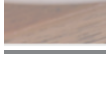
GUS
Bienvenue chez GUS.
Vous avez dit
brassonomie ?
Brassez les arts du brasseur et du gastronome