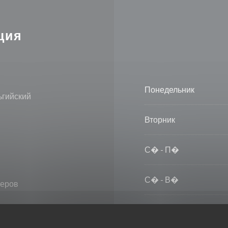
ция
Понедельник
ьгийский
Вторник
С�
-
П�
С�
-
В�
меров
рточка, Eurocard /