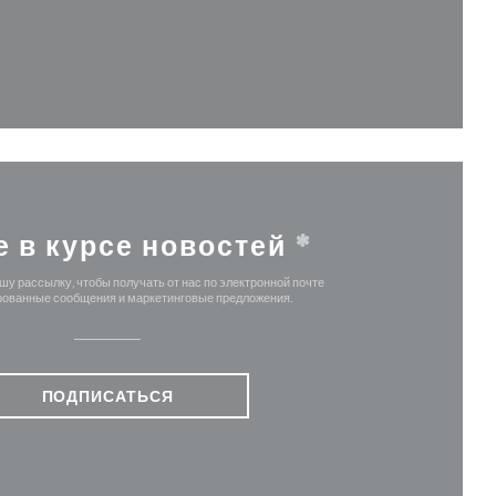
м окне))
 в новом окне))
е в курсе новостей
*
у рассылку, чтобы получать от нас по электронной почте
ованные сообщения и маркетинговые предложения.
ПОДПИСАТЬСЯ