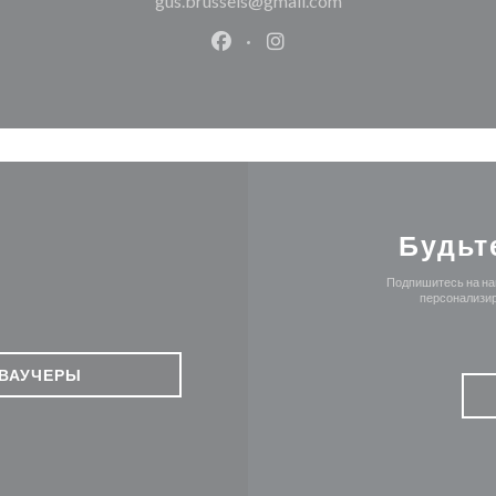
gus.brussels@gmail.com
Facebook ((открывается в ново
Instagram ((открывается
Будьт
Подпишитесь на наш
персонализир
ВАУЧЕРЫ