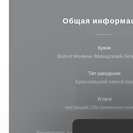
Общая информа
Кухня
Bistrot Moderne, Французский, бел
Тип заведения
Брюссельский пивной бар
Услуги
поставщик, Обслуживание но
Способы оплаты
Без контакта, American Express, Дебетовая ка