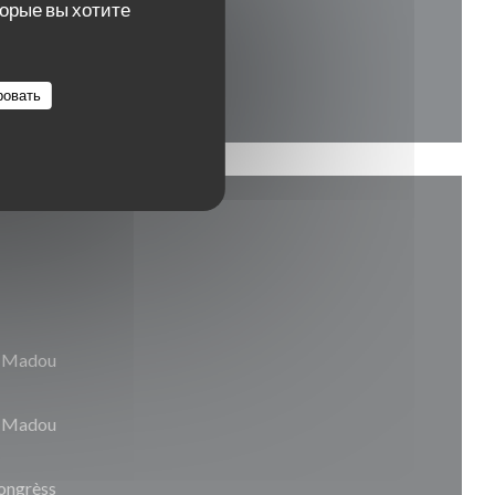
торые вы хотите
ровать
êt Madou
lo Madou
congrèss