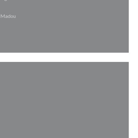
/ Madou
я в новом окне))