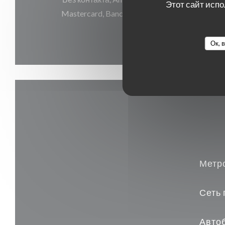
Этот сайт испо
Mastercard, Bancontact / Mister Cash, Маэст
средства
Ок, 
Метр
Сеть 
Авто