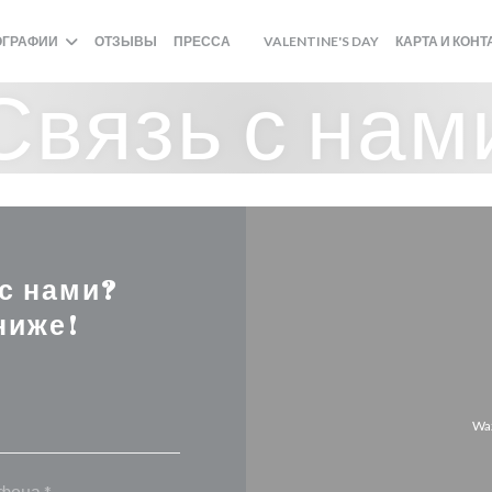
((ОТКРЫВАЕТСЯ 
ОГРАФИИ
ОТЗЫВЫ
ПРЕССА
VALENTINE'S DAY
КАРТА И КОН
((ОТКРЫВАЕТСЯ В НОВОМ ОКНЕ))
Связь с нам
 с нами?
ниже!
Wa