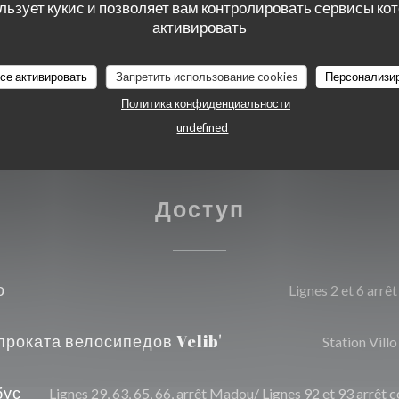
льзует кукис и позволяет вам контролировать сервисы ко
ро, виза, Денежные
активировать
все активировать
Запретить использование cookies
Персонализи
Политика конфиденциальности
undefined
Доступ
о
Lignes 2 et 6 arr
проката велосипедов Velib'
Station Vil
бус
Lignes 29, 63, 65, 66, arrêt Madou/ Lignes 92 et 93 arrêt 