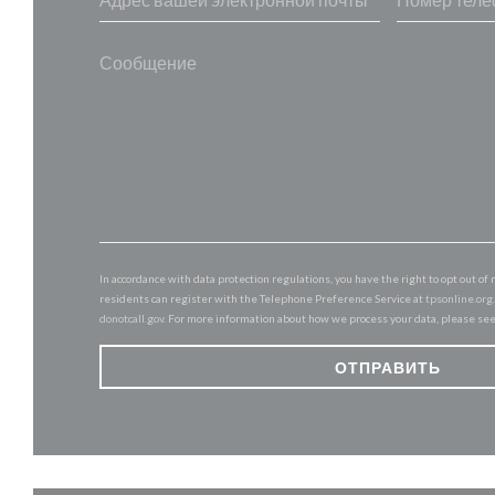
In accordance with data protection regulations, you have the right to opt out 
residents can register with the Telephone Preference Service at
tpsonline.org
donotcall.gov
. For more information about how we process your data, please se