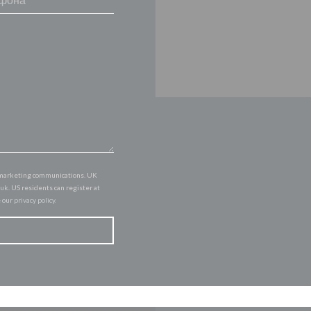
of marketing communications. UK
.uk
. US residents can register at
e our
privacy policy
.