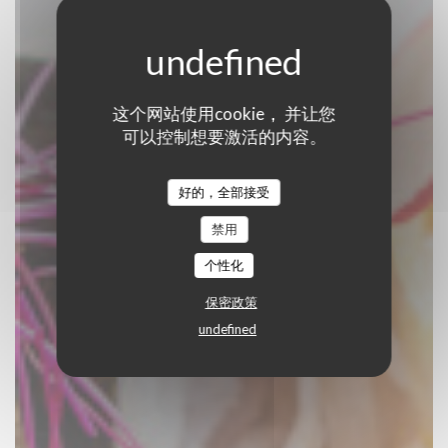
这个网站使用cookie， 并让您
GUS
可以控制想要激活的内容。
布鲁塞尔小酒馆
|
BRUXELLES
好的，全部接受
禁用
预订餐位
个性化
保密政策
undefined