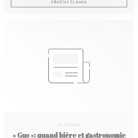
((OTEVŘE SE V NOVÉM O
PŘEČÍST ČLÁNEK
31/01/2019
« Gus »: quand bière et gastronomie