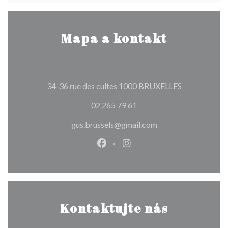
Mapa a kontakt
((otevře se v
34-36 rue des cultes 1000 BRUXELLES
02 265 79 61
gus.brussels@gmail.com
Facebook ((otevře se v novém o
Instagram ((otevře se v n
Kontaktujte nás