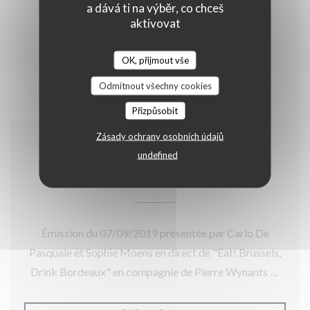
a dává ti na výběr, co chceš
aktivovat
OK, přijmout vše
Odmítnout všechny cookies
Přizpůsobit
Zásady ochrany osobních údajů
07/09/2019
undefined
"Bientôt à Table"
Émission du 07/09/2019 présentée par Carlo De
Pasquale et Sophie Moens en direct de "Eat! Brussels,
Drink Bordeaux" en compagnie de Pierre Wynants et
Cédric Mosbeux.