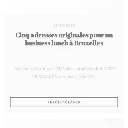
11/12/2019
Cinq adresses originales pour un
business lunch à Bruxelles
Très belle citation de GUS dans un article de SIGRID
DESCAMPS paru dans le So Soir.
Merci!
((OTEVŘE SE V NOVÉM O
PŘEČÍST ČLÁNEK