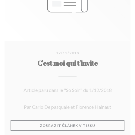
12/12/2018
C'est moi qui t'invite
Article paru dans le "So Soir" du 1/12/2018
Par Carlo De pasquale et Florence Hainaut
((OTEVŘE SE V NOV
ZOBRAZIT ČLÁNEK V TISKU