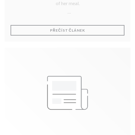
of her meal.
Thank you Ms Vadas!
((OTEVŘE SE V NOVÉM O
PŘEČÍST ČLÁNEK