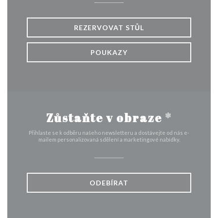
REZERVOVAT STŮL
POUKAZY
Zůstaňte v obraze
*
Přihlaste se k odběru našeho newsletteru a dostávejte od nás e-
mailem personalizovaná sdělení a marketingové nabídky.
ODEBÍRAT