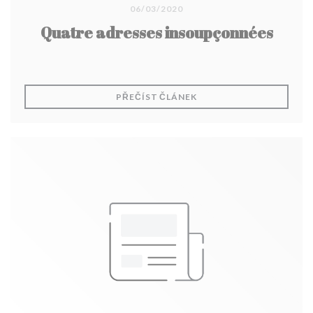
06/03/2020
Quatre adresses insoupçonnées
((OTEVŘE SE V NOVÉM O
PŘEČÍST ČLÁNEK