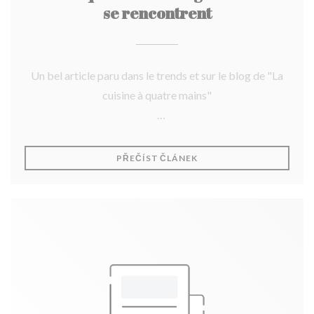
se rencontrent
Un bel article paru dans le trends et sur le blog de "La
cuisine à quatre mains"
Merci!
((OTEVŘE SE V NOVÉM O
PŘEČÍST ČLÁNEK