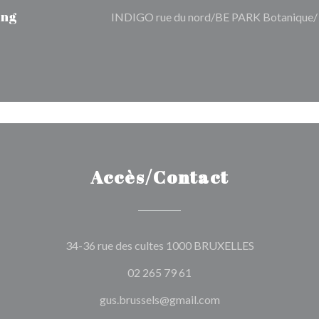
ing
INDIGO rue du nord/BE PARK Botanique
Accès/Contact
((ouvre une n
34-36 rue des cultes 1000 BRUXELLES
02 265 79 61
gus.brussels@gmail.com