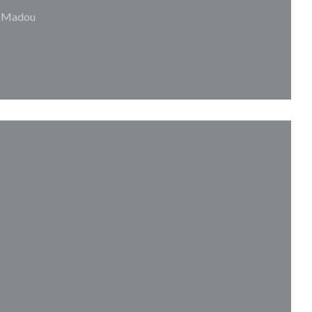
/ Madou
ouvelle fenêtre))