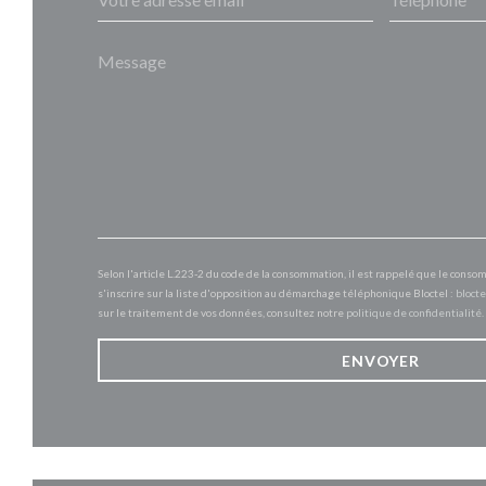
Selon l'article L.223-2 du code de la consommation, il est rappelé que le conso
s'inscrire sur la liste d'opposition au démarchage téléphonique Bloctel :
blocte
sur le traitement de vos données, consultez notre
politique de confidentialité
.