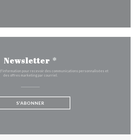
fenêtre))
velle fenêtre))
Newsletter
*
e d'information pour recevoir des communications personnalisées et
des offres marketing par courriel.
S'ABONNER