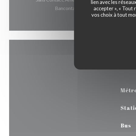
lien avec les réseau
accepter », « Tout
Bancontact / Mister Cash, Maestro, Vi
vos choix à tout mo
Métr
Stati
Bus