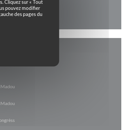
s. Cliquez sur « Tout
ous pouvez modifier
 gauche des pages du
êt Madou
lo Madou
congrèss