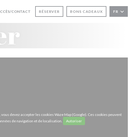
 FENÊTRE))
UVRE UNE NOUVELLE FENÊTRE))
CCÈS/CONTACT
RÉSERVER
BONS CADEAUX
FR
er
ze, vous devez accepter les cookies Waze Map (Google). Ces cookies peuvent
onnées de navigation et de localisation.
Autoriser