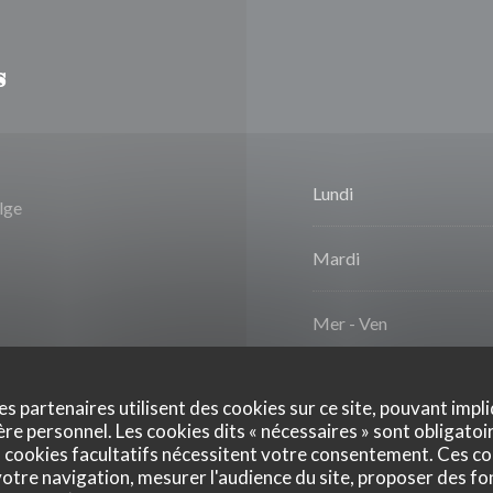
s
Lundi
lge
Mardi
Mer
-
Ven
Sam
-
Dim
es partenaires utilisent des cookies sur ce site, pouvant impli
e personnel. Les cookies dits « nécessaires » sont obligatoir
 cookies facultatifs nécessitent votre consentement. Ces co
otre navigation, mesurer l'audience du site, proposer des fon
urocard/Mastercard,