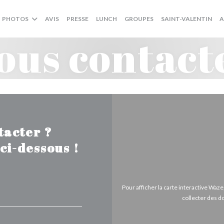
((OUVRE UNE NOUVELLE
((O
PHOTOS
AVIS
PRESSE
LUNCH
GROUPES
SAINT-VALENTIN
A
ous contact
tacter ?
ci-dessous !
Pour afficher la carte interactive Wa
collecter des d