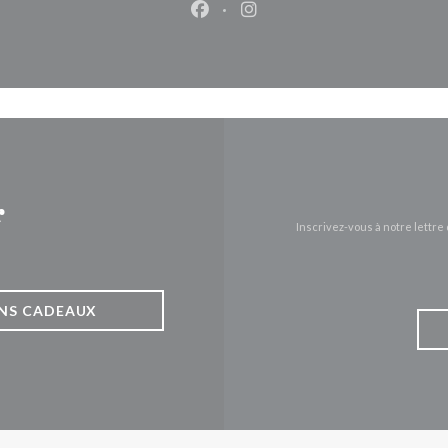
Facebook ((ouvre une nouvelle 
Instagram ((ouvre une nou
r
Inscrivez-vous à notre lettr
NS CADEAUX