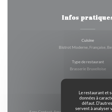
Infos pratique
Cuisine
Bistrot Moderne, Française, Be
Type de restaurant
Brasserie Bruxelloise
Services
Traiteur, Service en salle
Le restaurant et s
données à caractèr
défaut. D'autres
Moyens de paiement
servent à analyser v
Sans Contact, American Express, Carte Bleue, E