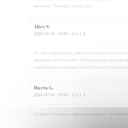
very best. Thankyou Tom & Katy
Alice
S
2026-07-16
- 19:45 - ゲスト 2
On vient depuis 8 ans, depuis l'ouverture et c'est tou
imparable dans l'assiette. Ici j'ose prendre des ingréd
magnifiquement préparé. Merci Pierre et Jonathan (et
Marta
G
2026-07-16
- 19:30 - ゲスト 2
Excellent food and a relaxed atmosphere - we will k