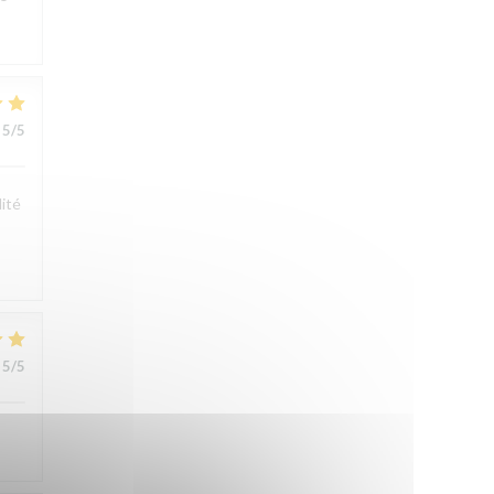
5
/5
lité
5
/5