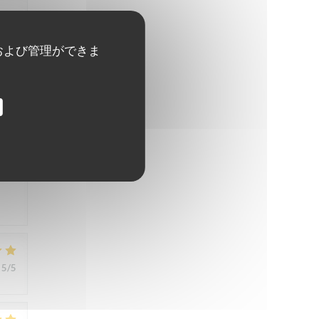
5
/5
および管理ができま
5
/5
5
/5