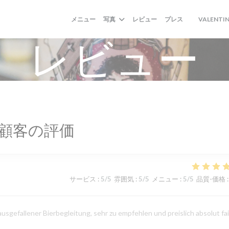
メニュー
写真
レビュー
プレス
VALENTIN
((新しいウィ
レビュー
顧客の評価
サービス
:
5
/5
雰囲気
:
5
/5
メニュー
:
5
/5
品質-価格
:
sgefallener Bierbegleitung, sehr zu empfehlen und preislich absolut fai