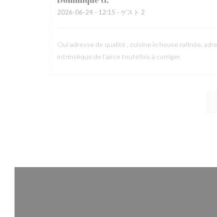
Dominique
G
2026-06-24
- 12:15 - ゲスト 2
Oui adresse de qualité , cuisine in house rafinée, ad
intrinsèque de l'airco toutefois à corriger.