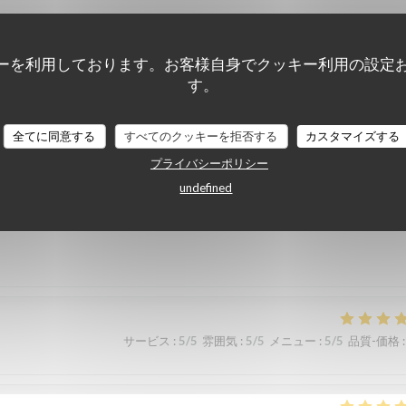
サービス
:
5
/5
雰囲気
:
5
/5
メニュー
:
5
/5
品質-価格
:
ーを利用しております。お客様自身でクッキー利用の設定
す。
 qualité, prix modéré.
全てに同意する
すべてのクッキーを拒否する
カスタマイズする
プライバシーポリシー
undefined
サービス
:
5
/5
雰囲気
:
5
/5
メニュー
:
5
/5
品質-価格
:
サービス
:
5
/5
雰囲気
:
5
/5
メニュー
:
5
/5
品質-価格
: