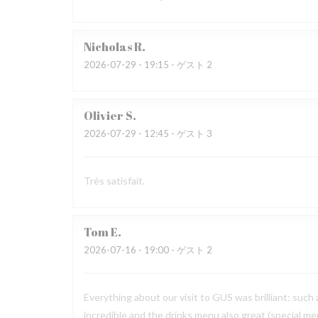
Nicholas
R
2026-07-29
- 19:15 - ゲスト 2
Olivier
S
2026-07-29
- 12:45 - ゲスト 3
Très satisfait.
Tom
E
2026-07-16
- 19:00 - ゲスト 2
Everything about our visit to GUS was brilliant: such
incredible and the drinks menu also great (special men