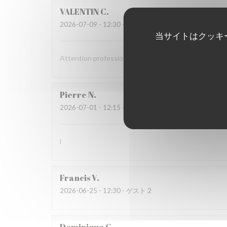
VALENTIN
C
2026-07-09
- 12:30 - ゲスト 2
当サイトはクッキ
Attention professionnelle, gastronomie de très bonne
Pierre
N
2026-07-01
- 12:15 - ゲスト 3
l
Francis
V
2026-06-25
- 12:30 - ゲスト 2