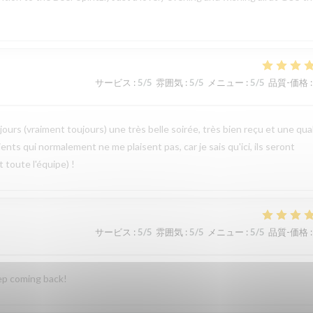
サービス
:
5
/5
雰囲気
:
5
/5
メニュー
:
5
/5
品質-価格
:
jours (vraiment toujours) une très belle soirée, très bien reçu et une qua
ients qui normalement ne me plaisent pas, car je sais qu'ici, ils seront
 toute l'équipe) !
サービス
:
5
/5
雰囲気
:
5
/5
メニュー
:
5
/5
品質-価格
:
eep coming back!