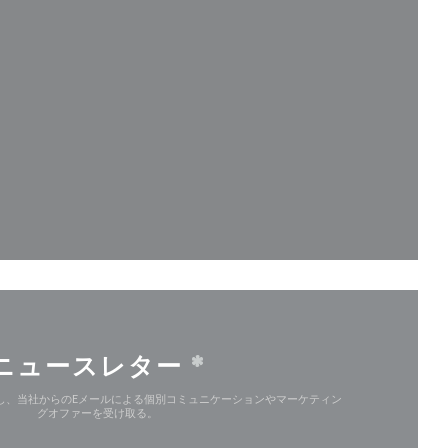
ィンドウで開きます))
で開きます))
ィンドウで開きます))
ニュースレター
*
し、当社からのEメールによる個別コミュニケーションやマーケティン
グオファーを受け取る。