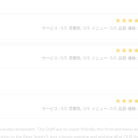
サービス
:
5
/5
雰囲気
:
5
/5
メニュー
:
5
/5
品質-価格
:
サービス
:
5
/5
雰囲気
:
5
/5
メニュー
:
5
/5
品質-価格
:
サービス
:
5
/5
雰囲気
:
5
/5
メニュー
:
5
/5
品質-価格
:
 a lovely restaurant. The Staff are so super friendly, the food and menu w
tion to the Beer Spiritz!) Just a lovely evening and wishing all at GUS t