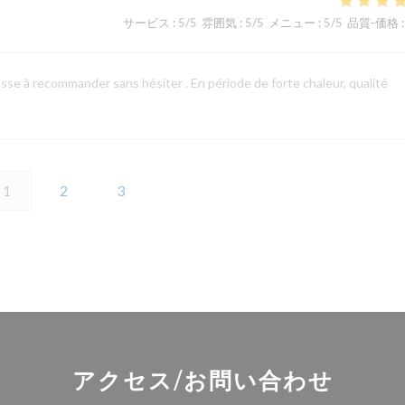
サービス
:
5
/5
雰囲気
:
5
/5
メニュー
:
5
/5
品質-価格
:
resse à recommander sans hésiter . En période de forte chaleur, qualité
1
2
3
アクセス/お問い合わせ