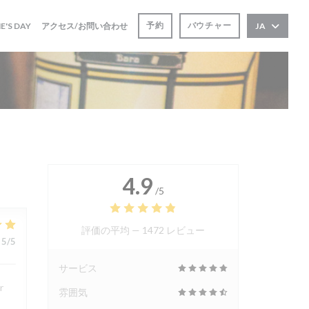
((新しいウィンドウで開きます))
予約
バウチャー
E'S DAY
アクセス/お問い合わせ
JA
ンドウで開きます))
4.9
/5
評価の平均 —
1472 レビュー
5
/5
サービス
r
雰囲気