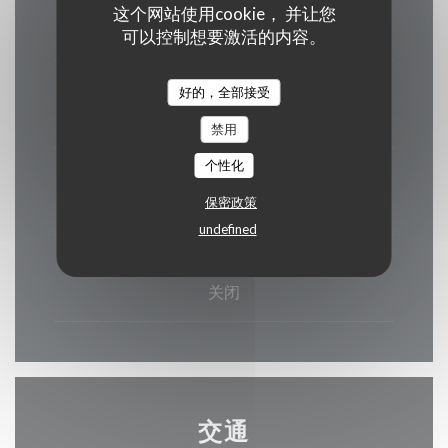
星期一
这个网站使用cookie， 并让您
关闭
可以控制想要激活的内容。
星期二
好的，全部接受
12:00 - 13:30
禁用
个性化
星
-
星
保密政策
12:00 - 13:30
19:00 - 21:00
•
undefined
星
-
星
关闭
交通