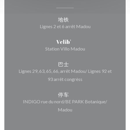
地铁
Lignes 2 et 6 arrêt Madou
Velib'
Station Villo Madou
巴士
Lignes 29, 63, 65, 66, arrêt Madou/ Lignes 92 et
93 arrêt congrèss
停车
INDIGO rue du nord/BE PARK Botanique/
Madou