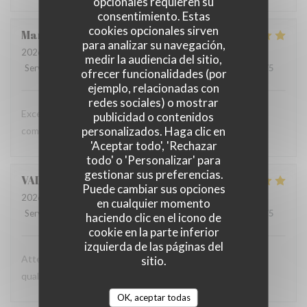
opcionales requieren su
consentimiento. Estas
cookies opcionales sirven
Marta
G
para analizar su navegación,
2026-07-16
- 19:30 - Invitados 2
medir la audiencia del sitio,
Servicio
:
5
/5
Ambiente
:
5
/5
Menú
:
5
/5
Calidad / Precio
:
5
/5
ofrecer funcionalidades (por
ejemplo, relacionadas con
redes sociales) o mostrar
Excellent food and a relaxed atmosphere - we will keep
publicidad o contenidos
personalizados. Haga clic en
coming back!
'Aceptar todo', 'Rechazar
todo' o 'Personalizar' para
gestionar sus preferencias.
VALENTIN
C
Puede cambiar sus opciones
2026-07-09
- 12:30 - Invitados 2
en cualquier momento
Servicio
:
5
/5
Ambiente
:
5
/5
Menú
:
5
/5
Calidad / Precio
:
5
/5
haciendo clic en el icono de
cookie en la parte inferior
izquierda de las páginas del
Attention professionnelle, gastronomie de très bonne
sitio.
qualité, prix modéré.
OK, aceptar todas