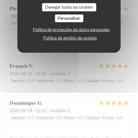
Denegar todas las cookies
Pierre
N
2026-07-01
- 12:15 - Invitados 3
Personalizar
Servicio
:
5
/5
Ambiente
:
5
/5
Menú
:
5
/5
Calidad / Precio
:
5
/5
Política de protección de datos personales
Política de gestión de cookies
l
Francis
V
2026-06-25
- 12:30 - Invitados 2
Servicio
:
5
/5
Ambiente
:
5
/5
Menú
:
5
/5
Calidad / Precio
:
5
/5
Dominique
G
2026-06-24
- 12:15 - Invitados 2
Servicio
:
5
/5
Ambiente
:
5
/5
Menú
:
5
/5
Calidad / Precio
:
5
/5