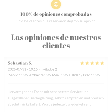
100% de opiniones comprobadas
Solo los clientes que reservaron dejaron su opinión
Las opiniones de nuestros
clientes
Sebastian
S
2026-07-31
- 19:15 - Invitados 2
Servicio
:
5
/5
Ambiente
:
5
/5
Menú
:
5
/5
Calidad / Precio
:
5
/5
Hervorragendes Essen mit sehr nettem Service und
ausgefallener Bierbegleitung, sehr zu empfehlen und preislich
absolut fair kalkuliert. Würde jederzeit wiederkehrend