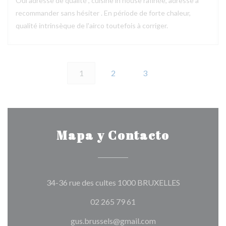
Oui adresse de qualité , cuisine in house rafinée, adresse à
recommander sans hésiter . En période de forte chaleur,
qualité intrinsèque de l'airco toutefois à corriger.
1
2
3
Mapa y Contacto
((abre en una
34-36 rue des cultes 1000 BRUXELLES
02 265 79 61
gus.brussels@gmail.com