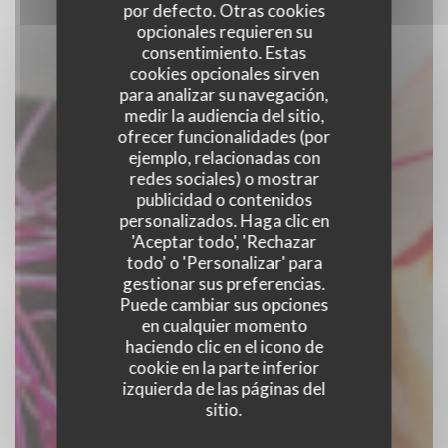
por defecto. Otras cookies
opcionales requieren su
consentimiento. Estas
cookies opcionales sirven
para analizar su navegación,
medir la audiencia del sitio,
ofrecer funcionalidades (por
ejemplo, relacionadas con
GUS
redes sociales) o mostrar
publicidad o contenidos
personalizados. Haga clic en
BRASSERIE BRUSENLESE
|
BRUXELLES
'Aceptar todo', 'Rechazar
todo' o 'Personalizar' para
gestionar sus preferencias.
RESERVAR UNA MESA
Puede cambiar sus opciones
en cualquier momento
haciendo clic en el icono de
cookie en la parte inferior
izquierda de las páginas del
sitio.