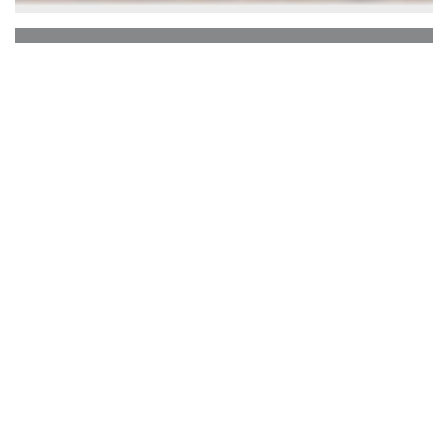
GUS
Bienvenue chez GUS.
Vous avez dit
brassonomie ?
Brassez les arts du brasseur et du gastronome
dans une cuisine bruxelloise, créative et raffinée.
Vous obtiendrez une cuvée GUS aux goûts de
produits frais, de maîtrise culinaire et aux
parfums houblonnés. C’est avec de l’orge dans les
mains, une carte bistro-inspirée et une ambiance
unique que Pierre Baeyens et Jonathan Delhière