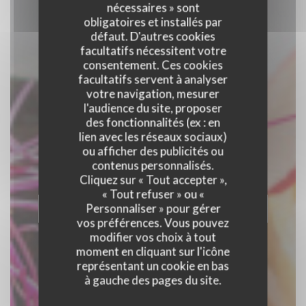
nécessaires » sont
obligatoires et installés par
défaut. D'autres cookies
facultatifs nécessitent votre
consentement. Ces cookies
facultatifs servent à analyser
votre navigation, mesurer
l'audience du site, proposer
des fonctionnalités (ex : en
GUS
lien avec les réseaux sociaux)
ou afficher des publicités ou
contenus personnalisés.
BRASSERIE BRUXELLOISE
|
BRUXELLES
Cliquez sur « Tout accepter »,
« Tout refuser » ou «
Personnaliser » pour gérer
RÉSERVER
vos préférences. Vous pouvez
modifier vos choix à tout
moment en cliquant sur l'icône
représentant un cookie en bas
à gauche des pages du site.