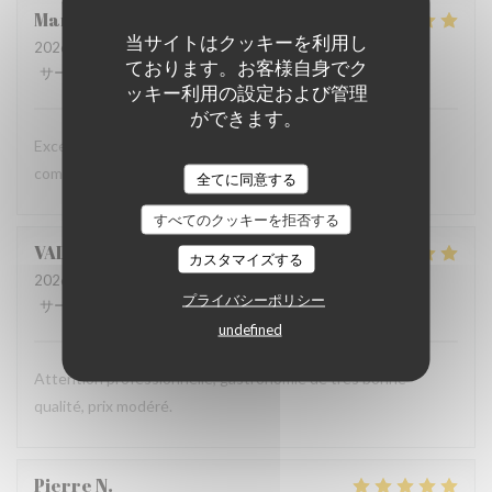
Marta
G
当サイトはクッキーを利用し
2026-07-16
- 19:30 - ゲスト 2
ております。お客様自身でク
サービス
:
5
/5
雰囲気
:
5
/5
メニュー
:
5
/5
品質-価格
:
5
/5
ッキー利用の設定および管理
ができます。
Excellent food and a relaxed atmosphere - we will keep
coming back!
全てに同意する
すべてのクッキーを拒否する
VALENTIN
C
カスタマイズする
2026-07-09
- 12:30 - ゲスト 2
プライバシーポリシー
サービス
:
5
/5
雰囲気
:
5
/5
メニュー
:
5
/5
品質-価格
:
5
/5
undefined
Attention professionnelle, gastronomie de très bonne
qualité, prix modéré.
Pierre
N