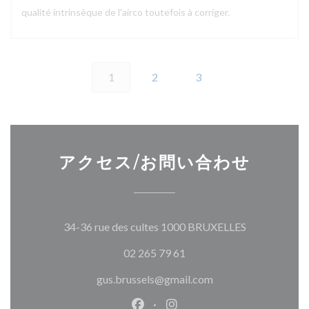
qualité intrinsèque de l'airco toutefois à corriger.
1
2
3
アクセス/お問い合わせ
((新しいウ
34-36 rue des cultes 1000 BRUXELLES
02 265 79 61
gus.brussels@gmail.com