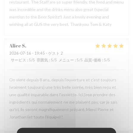
restaurant. The Staff are so super friendly, the food and menu
was incredible and the drinks menu also great (special
mention to the Beer Spiritz!) Just a lovely evening and
wishing all at GUS the very best. Thankyou Tom & Katy
Alice
S
2026-07-16
- 19:45 - ゲスト 2
サービス
:
5
/5
雰囲気
:
5
/5
メニュー
:
5
/5
品質-価格
:
5
/5
On vient depuis 8 ans, depuis l'ouverture et c'est toujours
(vraiment toujours) une très belle soirée, très bien reçu et
une qualité imparable dans l'assiette. Ici j'ose prendre des
ingrédients qui normalement ne me plaisent pas, car je sais
qu'ici, ils seront magnifiquement préparé. Merci Pierre et
Jonathan (et toute l'équipe) !