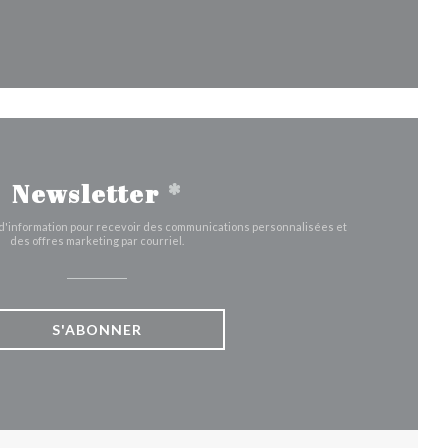
fenêtre))
velle fenêtre))
Newsletter
*
e d'information pour recevoir des communications personnalisées et
des offres marketing par courriel.
S'ABONNER