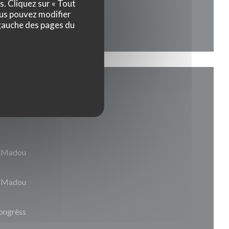
s. Cliquez sur « Tout
ous pouvez modifier
 gauche des pages du
êt Madou
lo Madou
congrèss