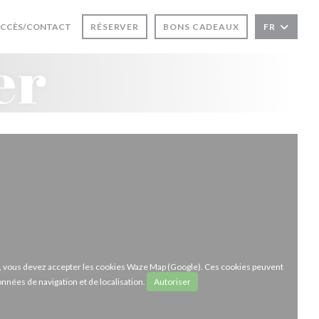
 FENÊTRE))
UVRE UNE NOUVELLE FENÊTRE))
CCÈS/CONTACT
RÉSERVER
BONS CADEAUX
FR
er
ze, vous devez accepter les cookies Waze Map (Google). Ces cookies peuvent
onnées de navigation et de localisation.
Autoriser