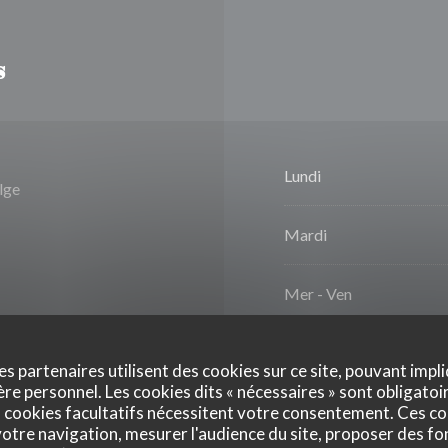
s
Lundi
lge
Mardi
Mer
-
Ven
Sam
-
Dim
es partenaires utilisent des cookies sur ce site, pouvant impli
e personnel. Les cookies dits « nécessaires » sont obligatoir
 cookies facultatifs nécessitent votre consentement. Ces co
otre navigation, mesurer l'audience du site, proposer des fon
urocard/Mastercard,