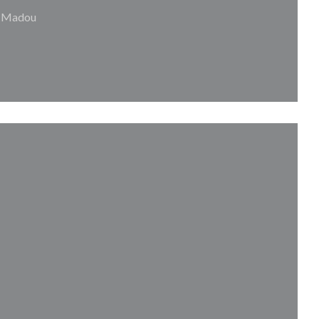
/ Madou
ouvelle fenêtre))