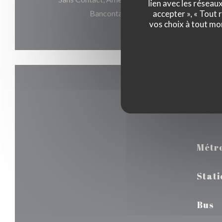
lien avec les réseau
accepter », « Tout
Bancontact / Mister Cash, Maestro, Vi
vos choix à tout mo
Métr
Stati
Bus