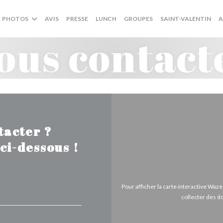
((OUVRE UNE NOUVELLE
((O
PHOTOS
AVIS
PRESSE
LUNCH
GROUPES
SAINT-VALENTIN
A
ous contact
tacter ?
ci-dessous !
Pour afficher la carte interactive Wa
collecter des d