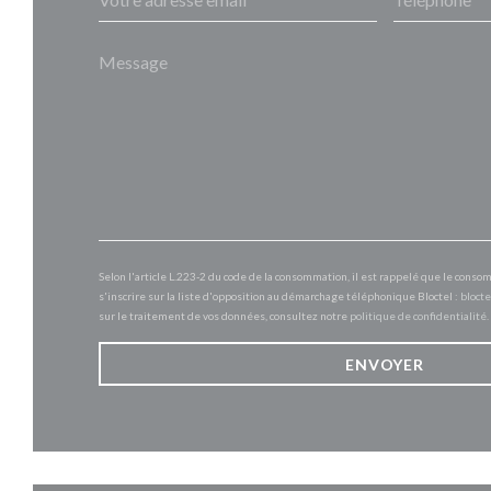
Selon l'article L.223-2 du code de la consommation, il est rappelé que le conso
s'inscrire sur la liste d'opposition au démarchage téléphonique Bloctel :
blocte
sur le traitement de vos données, consultez notre
politique de confidentialité
.