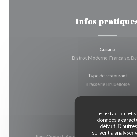
Infos pratique
Cuisine
Bistrot Moderne, Française, Be
Type de restaurant
Brasserie Bruxelloise
Services
Traiteur, Service en salle
Le restaurant et s
données à caractèr
défaut. D'autres
Moyens de paiement
servent à analyser v
Sans Contact, American Express, Carte Bleue, E