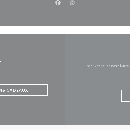
Facebook ((ouvre une nouvelle 
Instagram ((ouvre une nou
r
Inscrivez-vous à notre lettr
NS CADEAUX