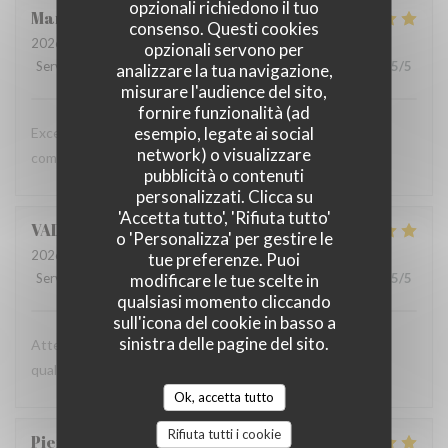
opzionali richiedono il tuo
Marta
G
consenso. Questi cookies
2026-07-16
- 19:30 - Ospiti 2
opzionali servono per
Servizio
:
5
/5
Atmosfera
:
5
/5
Cucina
:
5
/5
Qualità / Prezzo
:
5
/5
analizzare la tua navigazione,
misurare l'audience del sito,
fornire funzionalità (ad
esempio, legate ai social
Excellent food and a relaxed atmosphere - we will keep
network) o visualizzare
coming back!
pubblicità o contenuti
personalizzati. Clicca su
'Accetta tutto', 'Rifiuta tutto'
VALENTIN
C
o 'Personalizza' per gestire le
2026-07-09
- 12:30 - Ospiti 2
tue preferenze. Puoi
modificare le tue scelte in
Servizio
:
5
/5
Atmosfera
:
5
/5
Cucina
:
5
/5
Qualità / Prezzo
:
5
/5
qualsiasi momento cliccando
sull'icona del cookie in basso a
sinistra delle pagine del sito.
Attention professionnelle, gastronomie de très bonne
qualité, prix modéré.
Ok, accetta tutto
Rifiuta tutti i cookie
Pierre
N