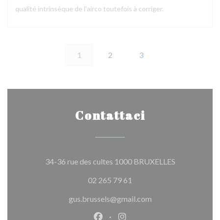
qualité intrinsèque de l'airco toutefois à corriger.
1
2
3
Contattaci
((apre una nuo
34-36 rue des cultes 1000 BRUXELLES
02 265 79 61
gus.brussels@gmail.com