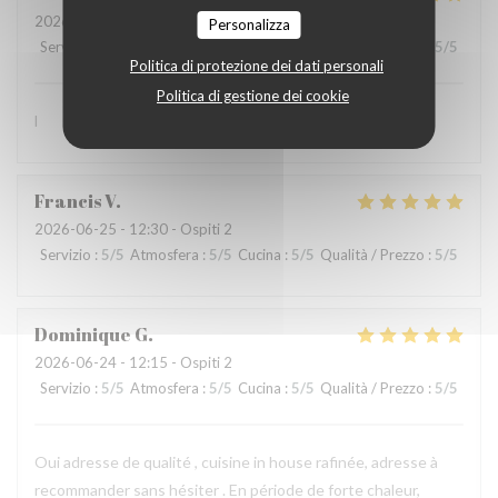
2026-07-01
- 12:15 - Ospiti 3
Personalizza
Servizio
:
5
/5
Atmosfera
:
5
/5
Cucina
:
5
/5
Qualità / Prezzo
:
5
/5
Politica di protezione dei dati personali
Politica di gestione dei cookie
l
Francis
V
2026-06-25
- 12:30 - Ospiti 2
Servizio
:
5
/5
Atmosfera
:
5
/5
Cucina
:
5
/5
Qualità / Prezzo
:
5
/5
Dominique
G
2026-06-24
- 12:15 - Ospiti 2
Servizio
:
5
/5
Atmosfera
:
5
/5
Cucina
:
5
/5
Qualità / Prezzo
:
5
/5
Oui adresse de qualité , cuisine in house rafinée, adresse à
recommander sans hésiter . En période de forte chaleur,