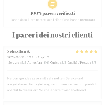
100% pareri verificati
Hanno dato il loro parere solo i clienti che hanno prenotato
I pareri dei nostri clienti
Sebastian
S
2026-07-31
- 19:15 - Ospiti 2
Servizio
:
5
/5
Atmosfera
:
5
/5
Cucina
:
5
/5
Qualità / Prezzo
:
5
/5
Hervorragendes Essen mit sehr nettem Service und
ausgefallener Bierbegleitung, sehr zu empfehlen und preislich
absolut fair kalkuliert. Würde jederzeit wiederkehrend