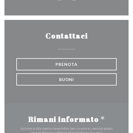
Facebook ((apre una nuova fines
Instagram ((apre una nuov
Contattaci
PRENOTA
BUONI
Rimani informato
*
Iscriversi alla nostra newsletter per ricevere comunicazioni
personalizzate e offerte di marketing via e-mail.