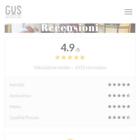
Personalizzazione delle tue scelte sui cookie
Recensioni
4.9
/5
Valutazione media —
1472 recensioni
Servizio
Atmosfera
Menu
Qualità/Prezzo