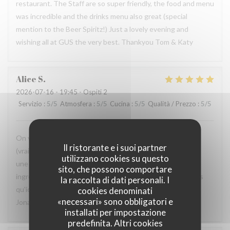
restaurant. The Staff are so super friendly, the food and menu
was incredible and the drinks menu also great (special
mention to the Beer Spiritz!) Just a lovely evening and
wishing all at GUS the very best. Thankyou Tom & Katy
Alice
S
2026-07-16
- 19:45 - Ospiti 2
Servizio
:
5
/5
Atmosfera
:
5
/5
Cucina
:
5
/5
Qualità / Prezzo
:
5
/5
On vient depuis 8 ans, depuis l'ouverture et c'est toujours
Il ristorante e i suoi partner
(vraiment toujours) une très belle soirée, très bien reçu et
utilizzano cookies su questo
une qualité imparable dans l'assiette. Ici j'ose prendre des
sito, che possono comportare
ingrédients qui normalement ne me plaisent pas, car je sais
la raccolta di dati personali. I
qu'ici, ils seront magnifiquement préparé. Merci Pierre et
cookies denominati
«necessari» sono obbligatori e
Jonathan (et toute l'équipe) !
installati per impostazione
predefinita. Altri cookies