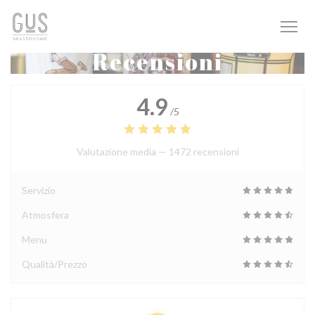
Personalizzazione delle tue scelte sui cookie
Recensioni
4.9
/5
Valutazione media —
1472 recensioni
Servizio
Atmosfera
Menu
Qualità/Prezzo