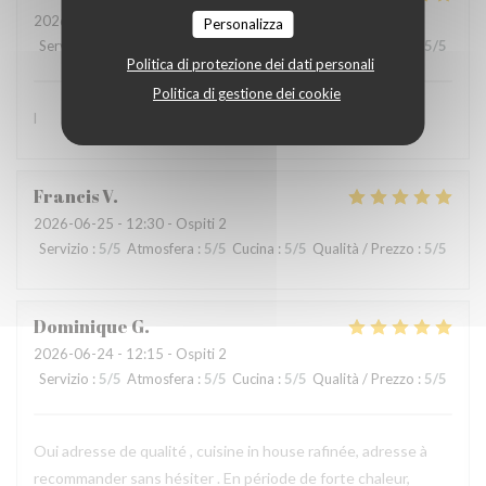
2026-07-01
- 12:15 - Ospiti 3
Personalizza
Servizio
:
5
/5
Atmosfera
:
5
/5
Cucina
:
5
/5
Qualità / Prezzo
:
5
/5
Politica di protezione dei dati personali
Politica di gestione dei cookie
l
Francis
V
2026-06-25
- 12:30 - Ospiti 2
Servizio
:
5
/5
Atmosfera
:
5
/5
Cucina
:
5
/5
Qualità / Prezzo
:
5
/5
Dominique
G
2026-06-24
- 12:15 - Ospiti 2
Servizio
:
5
/5
Atmosfera
:
5
/5
Cucina
:
5
/5
Qualità / Prezzo
:
5
/5
Oui adresse de qualité , cuisine in house rafinée, adresse à
recommander sans hésiter . En période de forte chaleur,