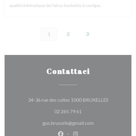
qualité intrinsèque de l'airco toutefois à corriger.
1
2
3
Contattaci
((apre una nuo
34-36 rue des cultes 1000 BRUXELLES
02 265 79 61
gus.brussels@gmail.com