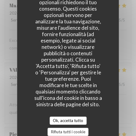
opzionali richiedono il tuo
Marta
G
consenso. Questi cookies
2026-07-16
- 19:30 - Ospiti 2
opzionali servono per
Servizio
:
5
/5
Atmosfera
:
5
/5
Cucina
:
5
/5
Qualità / Prezzo
:
5
/5
analizzare la tua navigazione,
misurare l'audience del sito,
fornire funzionalità (ad
esempio, legate ai social
Excellent food and a relaxed atmosphere - we will keep
network) o visualizzare
coming back!
pubblicità o contenuti
personalizzati. Clicca su
'Accetta tutto', 'Rifiuta tutto'
VALENTIN
C
o 'Personalizza' per gestire le
2026-07-09
- 12:30 - Ospiti 2
tue preferenze. Puoi
modificare le tue scelte in
Servizio
:
5
/5
Atmosfera
:
5
/5
Cucina
:
5
/5
Qualità / Prezzo
:
5
/5
qualsiasi momento cliccando
sull'icona del cookie in basso a
sinistra delle pagine del sito.
Attention professionnelle, gastronomie de très bonne
qualité, prix modéré.
Ok, accetta tutto
Rifiuta tutti i cookie
Pierre
N