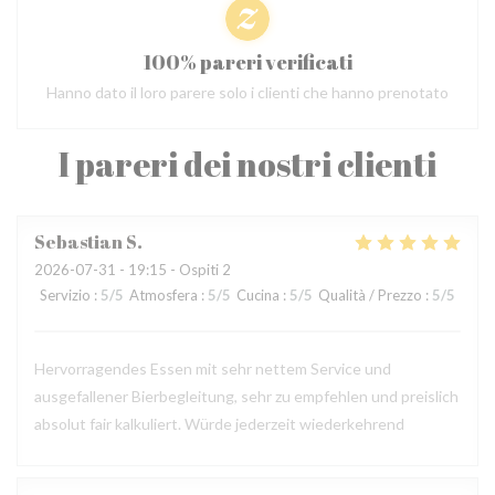
100% pareri verificati
Hanno dato il loro parere solo i clienti che hanno prenotato
I pareri dei nostri clienti
Sebastian
S
2026-07-31
- 19:15 - Ospiti 2
Servizio
:
5
/5
Atmosfera
:
5
/5
Cucina
:
5
/5
Qualità / Prezzo
:
5
/5
Hervorragendes Essen mit sehr nettem Service und
ausgefallener Bierbegleitung, sehr zu empfehlen und preislich
absolut fair kalkuliert. Würde jederzeit wiederkehrend