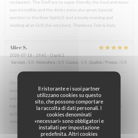
restaurant. The Staff are so super friendly, the food and menu
was incredible and the drinks menu also great (special
mention to the Beer Spiritz!) Just a lovely evening and
wishing all at GUS the very best. Thankyou Tom & Katy
Alice
S
2026-07-16
- 19:45 - Ospiti 2
Servizio
:
5
/5
Atmosfera
:
5
/5
Cucina
:
5
/5
Qualità / Prezzo
:
5
/5
On vient depuis 8 ans, depuis l'ouverture et c'est toujours
Il ristorante e i suoi partner
(vraiment toujours) une très belle soirée, très bien reçu et
utilizzano cookies su questo
une qualité imparable dans l'assiette. Ici j'ose prendre des
sito, che possono comportare
ingrédients qui normalement ne me plaisent pas, car je sais
la raccolta di dati personali. I
qu'ici, ils seront magnifiquement préparé. Merci Pierre et
cookies denominati
«necessari» sono obbligatori e
Jonathan (et toute l'équipe) !
installati per impostazione
predefinita. Altri cookies