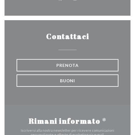
Facebook ((apre una nuova fines
Instagram ((apre una nuov
Contattaci
PRENOTA
BUONI
Rimani informato
*
Iscriversi alla nostra newsletter per ricevere comunicazioni
personalizzate e offerte di marketing via e-mail.