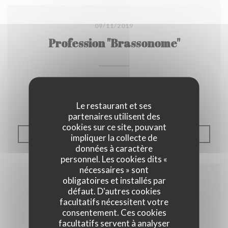
09/11/2019
Profession "Brassonome"
Article de Michel Lauwers paru dans "l'Echo" du
09/11/2019
Le restaurant et ses
partenaires utilisent des
cookies sur ce site, pouvant
((OUVRE UNE NOUVELLE F
VOIR L'ARTICLE
impliquer la collecte de
données à caractère
personnel. Les cookies dits «
nécessaires » sont
obligatoires et installés par
défaut. D'autres cookies
facultatifs nécessitent votre
consentement. Ces cookies
facultatifs servent à analyser