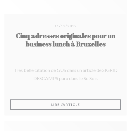
11/12/2019
Cinq adresses originales pour un
business lunch à Bruxelles
Très belle citation de GUS dans un article de SIGRID
DESCAMPS paru dans le So Soir.
Merci!
((OUVRE UNE NOUVELLE F
LIRE L'ARTICLE