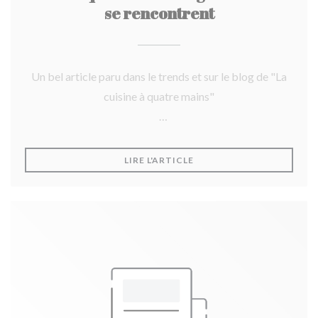
se rencontrent
Un bel article paru dans le trends et sur le blog de "La
cuisine à quatre mains"
Merci!
((OUVRE UNE NOUVELLE F
LIRE L'ARTICLE