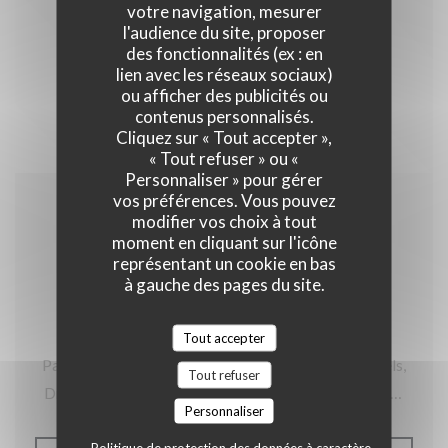
votre navigation, mesurer
l'audience du site, proposer
des fonctionnalités (ex : en
lien avec les réseaux sociaux)
ou afficher des publicités ou
contenus personnalisés.
Cliquez sur « Tout accepter »,
« Tout refuser » ou «
Personnaliser » pour gérer
vos préférences. Vous pouvez
07/09/2019
modifier vos choix à tout
moment en cliquant sur l'icône
"Bientôt à Table"
représentant un cookie en bas
à gauche des pages du site.
Émission du 07/09/2019 présentée par Carlo De
Tout accepter
Pasquale et Sophie Moens en direct de "Eat! Brussels,
Tout refuser
Drink Bordeaux" en compagnie de Pierre Wynants et
Personnaliser
Cédric Mosbeux.
Politique de protection des données à caractère