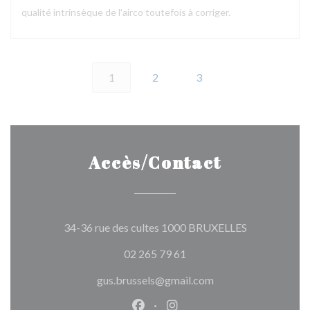
qualité intrinsèque de l'airco toutefois à corriger.
1
2
3
Accès/Contact
((ouvre une n
34-36 rue des cultes 1000 BRUXELLES
02 265 79 61
gus.brussels@gmail.com