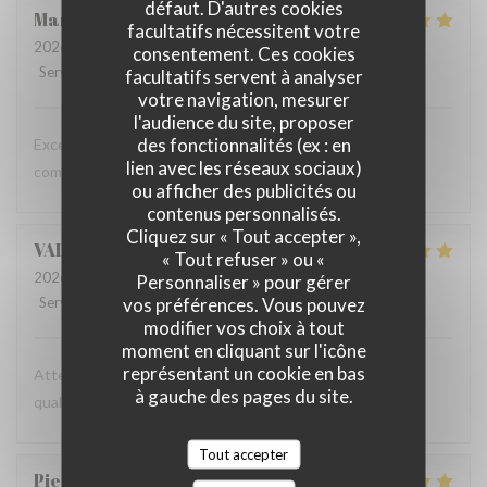
défaut. D'autres cookies
Marta
G
facultatifs nécessitent votre
2026-07-16
- 19:30 - Couverts 2
consentement. Ces cookies
Service
:
5
/5
Ambiance
:
5
/5
Cuisine
:
5
/5
Qualité / Prix
:
5
/5
facultatifs servent à analyser
votre navigation, mesurer
l'audience du site, proposer
des fonctionnalités (ex : en
Excellent food and a relaxed atmosphere - we will keep
lien avec les réseaux sociaux)
coming back!
ou afficher des publicités ou
contenus personnalisés.
Cliquez sur « Tout accepter »,
VALENTIN
C
« Tout refuser » ou «
2026-07-09
- 12:30 - Couverts 2
Personnaliser » pour gérer
vos préférences. Vous pouvez
Service
:
5
/5
Ambiance
:
5
/5
Cuisine
:
5
/5
Qualité / Prix
:
5
/5
modifier vos choix à tout
moment en cliquant sur l'icône
représentant un cookie en bas
Attention professionnelle, gastronomie de très bonne
à gauche des pages du site.
qualité, prix modéré.
Tout accepter
Pierre
N