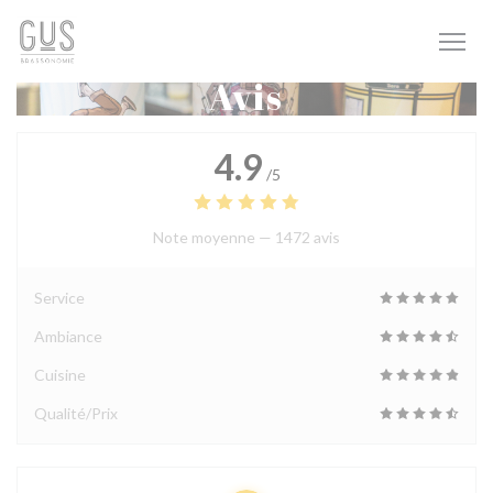
Personnalisation de vos choix en matière de cookies
Avis
4.9
/5
Note moyenne —
1472 avis
Service
Ambiance
Cuisine
Qualité/Prix