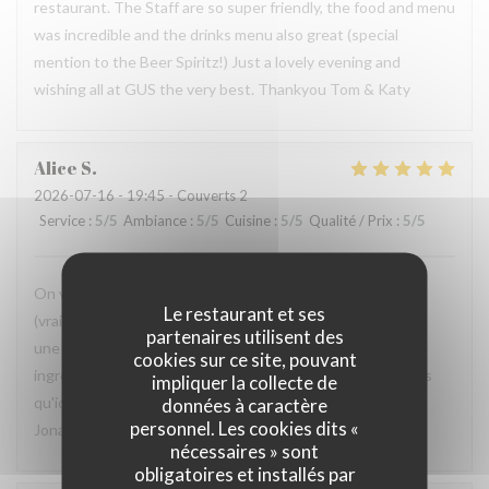
restaurant. The Staff are so super friendly, the food and menu
was incredible and the drinks menu also great (special
mention to the Beer Spiritz!) Just a lovely evening and
wishing all at GUS the very best. Thankyou Tom & Katy
Alice
S
2026-07-16
- 19:45 - Couverts 2
Service
:
5
/5
Ambiance
:
5
/5
Cuisine
:
5
/5
Qualité / Prix
:
5
/5
On vient depuis 8 ans, depuis l'ouverture et c'est toujours
Le restaurant et ses
(vraiment toujours) une très belle soirée, très bien reçu et
partenaires utilisent des
une qualité imparable dans l'assiette. Ici j'ose prendre des
cookies sur ce site, pouvant
ingrédients qui normalement ne me plaisent pas, car je sais
impliquer la collecte de
qu'ici, ils seront magnifiquement préparé. Merci Pierre et
données à caractère
personnel. Les cookies dits «
Jonathan (et toute l'équipe) !
nécessaires » sont
obligatoires et installés par