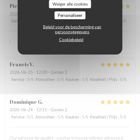
Weiger alle cookies
Pierre
N
2026-07-01
- 12:15 - Gasten 3
Personaliseer
Service
:
5
/5
Atmosfeer
:
5
/5
Keuken
:
5
/5
Kwaliteit / Prijs
:
5
/5
Beleid voor de bescherming van
persoonsgegevens
Cookiebeleid
l
Francis
V
2026-06-25
- 12:30 - Gasten 2
Service
:
5
/5
Atmosfeer
:
5
/5
Keuken
:
5
/5
Kwaliteit / Prijs
:
5
/5
Dominique
G
2026-06-24
- 12:15 - Gasten 2
Service
:
5
/5
Atmosfeer
:
5
/5
Keuken
:
5
/5
Kwaliteit / Prijs
:
5
/5
Oui adresse de qualité , cuisine in house rafinée, adresse à