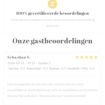
100% gecertificeerde beoordelingen
Onze klanten hebben na hun reservering een beoordeling
gegeven
Onze gastbeoordelingen
Sebastian
S
2026-07-31
- 19:15 - Gasten 2
Service
:
5
/5
Atmosfeer
:
5
/5
Keuken
:
5
/5
Kwaliteit / Prijs
:
5
/5
Hervorragendes Essen mit sehr nettem Service und
ausgefallener Bierbegleitung, sehr zu empfehlen und preislich
absolut fair kalkuliert. Würde jederzeit wiederkehrend