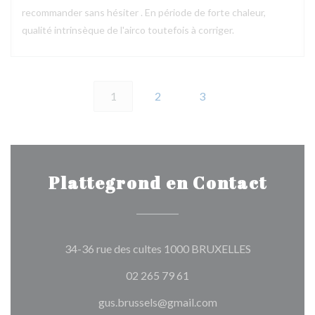
recommander sans hésiter . En période de forte chaleur,
qualité intrinsèque de l'airco toutefois à corriger.
1
2
3
Plattegrond en Contact
((opent in ee
34-36 rue des cultes 1000 BRUXELLES
02 265 79 61
gus.brussels@gmail.com