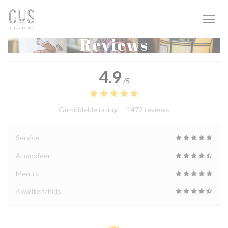
Cookies beheer paneel
Reviews
4.9
/5
Gemiddelde rating —
1472 reviews
Service
Atmosfeer
Menu's
Kwaliteit/Prijs