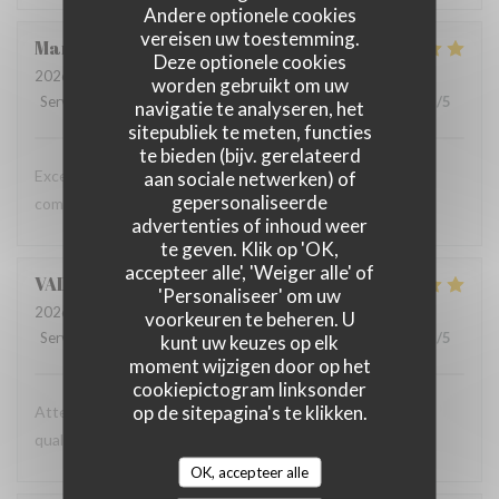
Andere optionele cookies
vereisen uw toestemming.
Marta
G
Deze optionele cookies
2026-07-16
- 19:30 - Gasten 2
worden gebruikt om uw
Service
:
5
/5
Atmosfeer
:
5
/5
Keuken
:
5
/5
Kwaliteit / Prijs
:
5
/5
navigatie te analyseren, het
sitepubliek te meten, functies
te bieden (bijv. gerelateerd
Excellent food and a relaxed atmosphere - we will keep
aan sociale netwerken) of
gepersonaliseerde
coming back!
advertenties of inhoud weer
te geven. Klik op 'OK,
accepteer alle', 'Weiger alle' of
VALENTIN
C
'Personaliseer' om uw
2026-07-09
- 12:30 - Gasten 2
voorkeuren te beheren. U
Service
:
5
/5
Atmosfeer
:
5
/5
Keuken
:
5
/5
Kwaliteit / Prijs
:
5
/5
kunt uw keuzes op elk
moment wijzigen door op het
cookiepictogram linksonder
op de sitepagina's te klikken.
Attention professionnelle, gastronomie de très bonne
qualité, prix modéré.
OK, accepteer alle