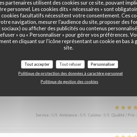
es partenaires utilisent des cookies sur ce site, pouvant impli
e personnel. Les cookies dits « nécessaires » sont obligatoir
 cookies facultatifs nécessitent votre consentement. Ces co
Service
:
5
/5
Ambiance
:
5
/5
Cuisine
:
5
/5
Qualité / Prix
:
otre navigation, mesurer l'audience du site, proposer des fon
x sociaux) ou afficher des publicités ou contenus personnalisé
 refuser » ou « Personnaliser » pour gérer vos préférences. V
 qualité, prix modéré.
ment en cliquant sur l'icône représentant un cookie en bas à
site.
Tout accepter
Tout refuser
Personnaliser
Service
:
5
/5
Ambiance
:
5
/5
Cuisine
:
5
/5
Qualité / Prix
:
Politique de protection des données à caractère personnel
Politique de gestion des cookies
Service
:
5
/5
Ambiance
:
5
/5
Cuisine
:
5
/5
Qualité / Prix
: