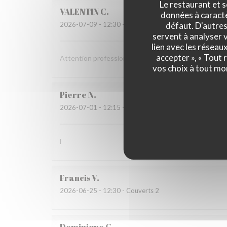
Le restaurant et s
VALENTIN
C
données à caractèr
défaut. D'autres
2026-07-09
- 12:30 - Couverts 2
servent à analyser v
lien avec les réseau
accepter », « Tout
Attention professionnelle, gastronomie de très bonne
vos choix à tout mo
Pierre
N
2026-07-01
- 12:15 - Couverts 3
l
Francis
V
2026-06-25
- 12:30 - Couverts 2