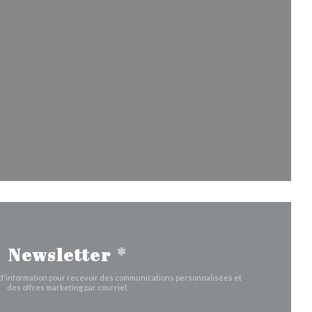
ouvelle fenêtre))
fenêtre))
velle fenêtre))
Newsletter
*
e d'information pour recevoir des communications personnalisées et
des offres marketing par courriel.