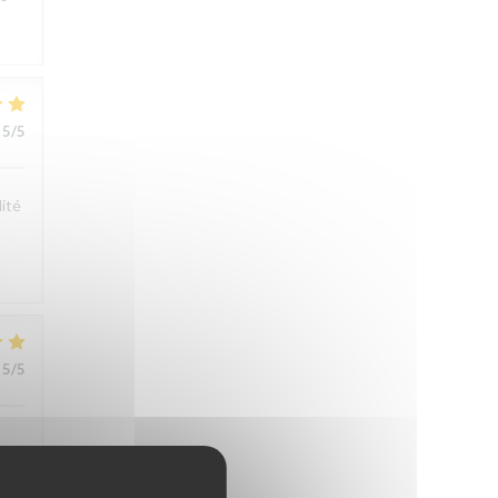
5
/5
lité
5
/5