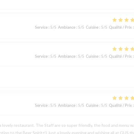
Service
:
5
/5
Ambiance
:
5
/5
Cuisine
:
5
/5
Qualité / Prix
:
Service
:
5
/5
Ambiance
:
5
/5
Cuisine
:
5
/5
Qualité / Prix
:
Service
:
5
/5
Ambiance
:
5
/5
Cuisine
:
5
/5
Qualité / Prix
:
 a lovely restaurant. The Staff are so super friendly, the food and menu w
tion to the Beer Spiritz!) Just a lovely evening and wishing all at GUS t