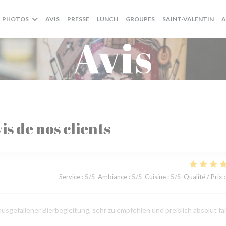
((OUVRE UNE NOUVELLE
((O
PHOTOS
AVIS
PRESSE
LUNCH
GROUPES
SAINT-VALENTIN
A
Avis
is de nos clients
Service
:
5
/5
Ambiance
:
5
/5
Cuisine
:
5
/5
Qualité / Prix
:
sgefallener Bierbegleitung, sehr zu empfehlen und preislich absolut fai