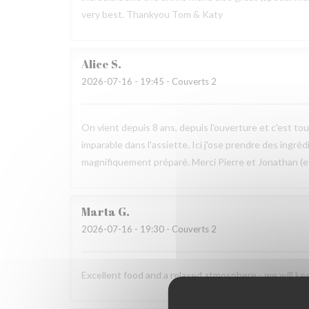
very best. Thankyou Tom & Katy
Alice
S
2026-07-16
- 19:45 - Couverts 2
On vient depuis 8 ans, depuis l'ouverture et c'est tou
imparable dans l'assiette. Ici j'ose prendre des ingréd
magnifiquement préparé. Merci Pierre et Jonathan (et
Marta
G
2026-07-16
- 19:30 - Couverts 2
Excellent food and a relaxed atmosphere - we will k