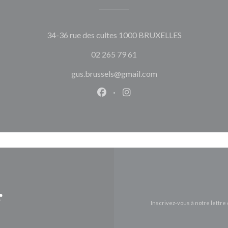
((ouvre une n
34-36 rue des cultes 1000 BRUXELLES
02 265 79 61
gus.brussels@gmail.com
Facebook ((ouvre une nouvelle 
Instagram ((ouvre une nou
r
Inscrivez-vous à notre lettr