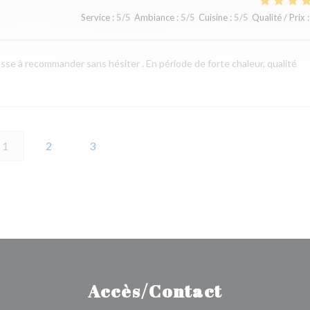
Service
:
5
/5
Ambiance
:
5
/5
Cuisine
:
5
/5
Qualité / Prix
:
resse à recommander sans hésiter . En période de forte chaleur, qualité
1
2
3
Accès/Contact