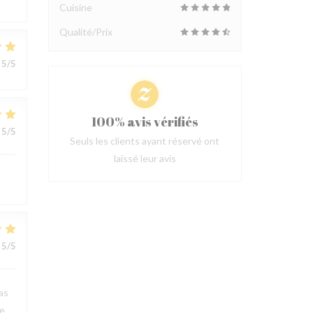
Cuisine
Qualité/Prix
5
/5
100% avis vérifiés
5
/5
Seuls les clients ayant réservé ont
laissé leur avis
5
/5
as
he