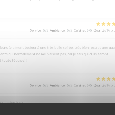
Service
:
5
/5
Ambiance
:
5
/5
Cuisine
:
5
/5
Qualité / Prix
:
jours (vraiment toujours) une très belle soirée, très bien reçu et une qua
ients qui normalement ne me plaisent pas, car je sais qu'ici, ils seront
 toute l'équipe) !
Service
:
5
/5
Ambiance
:
5
/5
Cuisine
:
5
/5
Qualité / Prix
:
eep coming back!