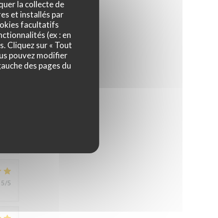
quer la collecte de
es et installés par
okies facultatifs
5
/5
ctionnalités (ex : en
s. Cliquez sur « Tout
ous pouvez modifier
 gauche des pages du
5
/5
5
/5