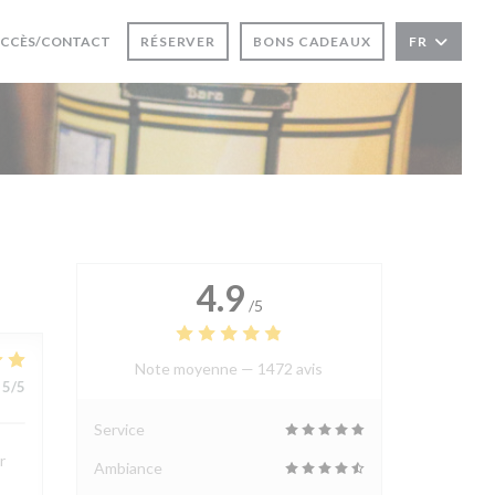
 FENÊTRE))
UVRE UNE NOUVELLE FENÊTRE))
CCÈS/CONTACT
RÉSERVER
BONS CADEAUX
FR
4.9
/5
Note moyenne —
1472 avis
5
/5
Service
r
Ambiance