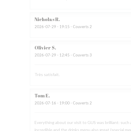
Nicholas
R
2026-07-29
- 19:15 - Couverts 2
Olivier
S
2026-07-29
- 12:45 - Couverts 3
Très satisfait.
Tom
E
2026-07-16
- 19:00 - Couverts 2
Everything about our visit to GUS was brilliant: such
incredible and the drinks menu also great (special men