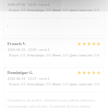
2026-07-01
- 12:15 - гости 3
Услуги
:
5
/5
Атмосфера
:
5
/5
Меню
:
5
/5
Цена / качество
:
5
/5
l
Francis
V
2026-06-25
- 12:30 - гости 2
Услуги
:
5
/5
Атмосфера
:
5
/5
Меню
:
5
/5
Цена / качество
:
5
/5
Dominique
G
2026-06-24
- 12:15 - гости 2
Услуги
:
5
/5
Атмосфера
:
5
/5
Меню
:
5
/5
Цена / качество
:
5
/5
Oui adresse de qualité , cuisine in house rafinée, adresse à
recommander sans hésiter . En période de forte chaleur,