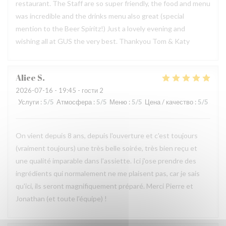
restaurant. The Staff are so super friendly, the food and menu
was incredible and the drinks menu also great (special
mention to the Beer Spiritz!) Just a lovely evening and
wishing all at GUS the very best. Thankyou Tom & Katy
Alice
S
2026-07-16
- 19:45 - гости 2
Услуги
:
5
/5
Атмосфера
:
5
/5
Меню
:
5
/5
Цена / качество
:
5
/5
On vient depuis 8 ans, depuis l'ouverture et c'est toujours
(vraiment toujours) une très belle soirée, très bien reçu et
une qualité imparable dans l'assiette. Ici j'ose prendre des
ingrédients qui normalement ne me plaisent pas, car je sais
qu'ici, ils seront magnifiquement préparé. Merci Pierre et
Jonathan (et toute l'équipe) !