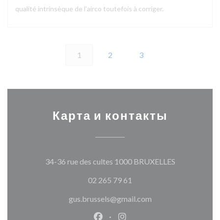
qualité intrinsèque de l'airco toutefois à corriger.
1
2
3
Карта и контакты
((открываетс
34-36 rue des cultes 1000 BRUXELLES
02 265 79 61
gus.brussels@gmail.com