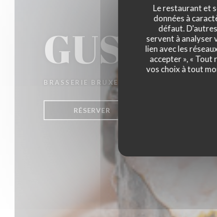
Le restaurant et s
données à caractèr
GUS
défaut. D'autres
servent à analyser v
lien avec les réseau
accepter », « Tout
vos choix à tout mo
BRASSERIE BRUXELLOISE
|
BRUXELLES
RÉSERVER