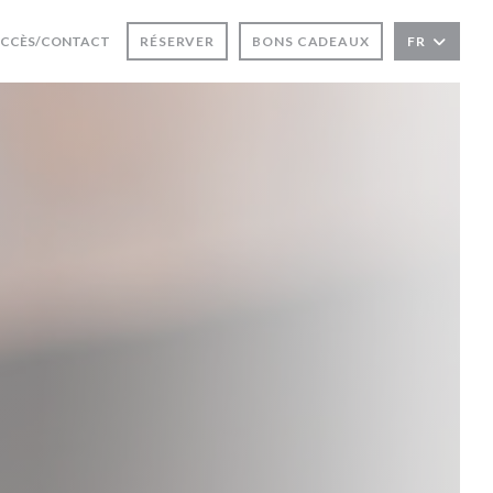
 FENÊTRE))
UVRE UNE NOUVELLE FENÊTRE))
CCÈS/CONTACT
RÉSERVER
BONS CADEAUX
FR