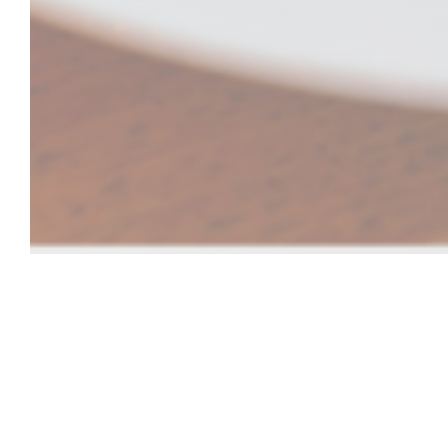
GUS
Bienvenue chez GUS.
Vous avez dit brassonomie ?